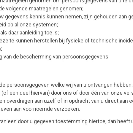
e maatregelen genomen om persoonsgegevens van u te 
 de volgende maatregelen genomen;
 uw gegevens kennis kunnen nemen, zijn gehouden aan g
id op al onze systemen;
s daar aanleiding toe is;
 te kunnen herstellen bij fysieke of technische incide
;
ng van de bescherming van persoonsgegevens.
 van de persoonsgegeven welke wij van u ontvangen hebbe
f een deel hiervan) door ons of door één van onze verw
n overdragen aan uzelf of in opdracht van u direct aan e
n geven aan voornoemde verzoeken.
 een door u gegeven toestemming hiertoe, dan heeft u a